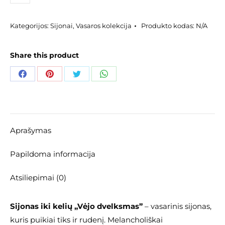
kiekis:
Sijonas
Kategorijos:
Sijonai
,
Vasaros kolekcija
Produkto kodas:
N/A
iki
kelių
"Vėjo
Share this product
dvelksmas"
Share
Share
Share
Share
on
on
on
on
Facebook
Pinterest
Twitter
WhatsApp
Aprašymas
Papildoma informacija
Atsiliepimai (0)
Sijonas iki kelių „Vėjo dvelksmas”
– vasarinis sijonas,
kuris puikiai tiks ir rudenį. Melancholiškai