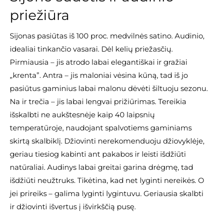
priežiūra
Sijonas pasiūtas iš 100 proc. medvilnės satino. Audinio,
idealiai tinkančio vasarai. Dėl kelių priežasčių.
Pirmiausia – jis atrodo labai elegantiškai ir gražiai
„krenta”. Antra – jis maloniai vėsina kūną, tad iš jo
pasiūtus gaminius labai malonu dėvėti šiltuoju sezonu.
Na ir trečia – jis labai lengvai prižiūrimas. Tereikia
išskalbti ne aukštesnėje kaip 40 laipsnių
temperatūroje, naudojant spalvotiems gaminiams
skirtą skalbiklį. Džiovinti nerekomenduoju džiovyklėje,
geriau tiesiog kabinti ant pakabos ir leisti išdžiūti
natūraliai. Audinys labai greitai garina drėgmę, tad
išdžiūti neužtruks. Tikėtina, kad net lyginti nereikės. O
jei prireiks – galima lyginti lygintuvu. Geriausia skalbti
ir džiovinti išvertus į išvirkščią pusę.