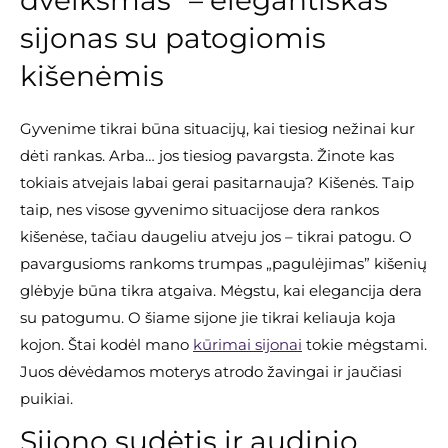
dvelksmas” – elegantiškas
sijonas su patogiomis
kišenėmis
Gyvenime tikrai būna situacijų, kai tiesiog nežinai kur
dėti rankas. Arba… jos tiesiog pavargsta. Žinote kas
tokiais atvejais labai gerai pasitarnauja? Kišenės. Taip
taip, nes visose gyvenimo situacijose dera rankos
kišenėse, tačiau daugeliu atveju jos – tikrai patogu. O
pavargusioms rankoms trumpas „pagulėjimas” kišenių
glėbyje būna tikra atgaiva. Mėgstu, kai elegancija dera
su patogumu. O šiame sijone jie tikrai keliauja koja
kojon. Štai kodėl mano
kūrimai sijonai
tokie mėgstami.
Juos dėvėdamos moterys atrodo žavingai ir jaučiasi
puikiai.
Sijono sudėtis ir audinio