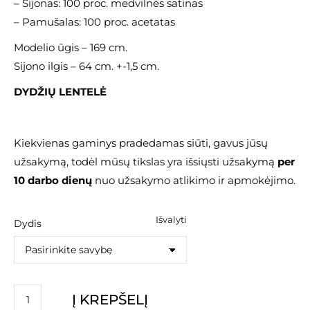
– Sijonas: 100 proc. medvilnės satinas
– Pamušalas: 100 proc. acetatas
Modelio ūgis – 169 cm.
Sijono ilgis – 64 cm. +-1,5 cm.
DYDŽIŲ LENTELĖ
Kiekvienas gaminys pradedamas siūti, gavus jūsų
užsakymą, todėl mūsų tikslas yra išsiųsti užsakymą
per
10 darbo dienų
nuo užsakymo atlikimo ir apmokėjimo.
Išvalyti
Dydis
produkto
Į KREPŠELĮ