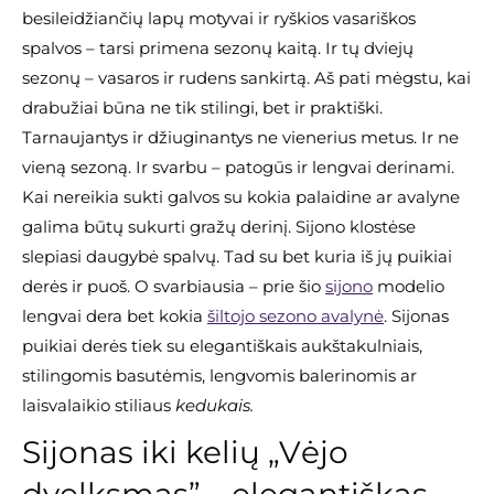
besileidžiančių lapų motyvai ir ryškios vasariškos
spalvos – tarsi primena sezonų kaitą. Ir tų dviejų
sezonų – vasaros ir rudens sankirtą. Aš pati mėgstu, kai
drabužiai būna ne tik stilingi, bet ir praktiški.
Tarnaujantys ir džiuginantys ne vienerius metus. Ir ne
vieną sezoną. Ir svarbu – patogūs ir lengvai derinami.
Kai nereikia sukti galvos su kokia palaidine ar avalyne
galima būtų sukurti gražų derinį. Sijono klostėse
slepiasi daugybė spalvų. Tad su bet kuria iš jų puikiai
derės ir puoš. O svarbiausia – prie šio
sijono
modelio
lengvai dera bet kokia
šiltojo sezono avalynė
. Sijonas
puikiai derės tiek su elegantiškais aukštakulniais,
stilingomis basutėmis, lengvomis balerinomis ar
laisvalaikio stiliaus
kedukais.
Sijonas iki kelių „Vėjo