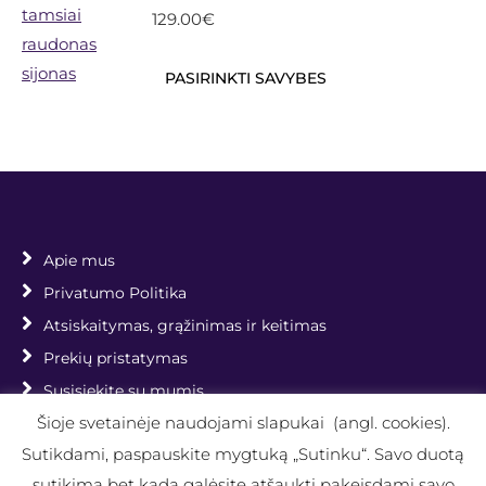
be
multiple
129.00
€
chosen
variants.
on
The
This
PASIRINKTI SAVYBES
the
options
product
product
may
has
page
be
multiple
chosen
variants.
on
The
the
options
Apie mus
product
may
Privatumo Politika
page
be
Atsiskaitymas, grąžinimas ir keitimas
chosen
Prekių pristatymas
on
Susisiekite su mumis
the
Šioje svetainėje naudojami slapukai (angl. cookies).
Prekių krepšelis
product
Sutikdami, paspauskite mygtuką „Sutinku“. Savo duotą
page
Dažnai užduodami klausimai
sutikimą bet kada galėsite atšaukti pakeisdami savo