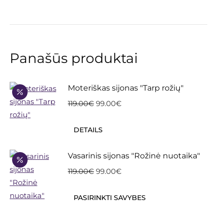
Panašūs produktai
Moteriškas sijonas "Tarp rožių"
Original
Current
119.00
€
99.00
€
price
price
This
was:
is:
DETAILS
product
119.00€.
99.00€.
has
Vasarinis sijonas "Rožinė nuotaika"
multiple
Original
Current
119.00
€
99.00
€
variants.
price
price
The
This
was:
is:
PASIRINKTI SAVYBES
options
product
119.00€.
99.00€.